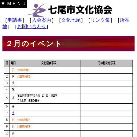
▼ ＭＥＮＵ
［
申請書
］［
入会案内
］［
文化七尾
］［
リンク集
］［
所在
地
］［
お問い合わせ
]
２月のイベント