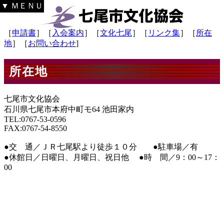
▼ ＭＥＮＵ
［
申請書
］［
入会案内
］［
文化七尾
］［
リンク集
］［
所在
地
］［
お問い合わせ
]
所在地
七尾市文化協会
石川県七尾市本府中町モ64 池田家内
TEL:0767-53-0596
FAX:0767-54-8550
●交 通／ＪＲ七尾駅より徒歩１０分 ●駐車場／有
●休館日／日曜日、月曜日、祝日他 ●時 間／9：00～17：
00